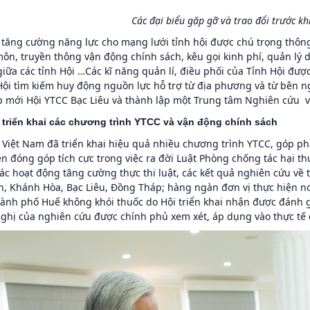
Các đại biểu gặp gỡ và trao đổi trước kh
 tăng cường năng lực cho mạng lưới tỉnh hội được chú trọng thông 
ôn, truyền thông vận động chính sách, kêu gọi kinh phí, quản lý d
iữa các tỉnh Hội …Các kĩ năng quản lí, điều phối của Tỉnh Hội đư
 Hội tìm kiếm huy động nguồn lực hỗ trợ từ địa phương và từ bên 
p mới Hội YTCC Bạc Liêu và thành lập một Trung tâm Nghiên cứu v
 triển khai các chương trình YTCC và vận động chính sách
 Việt Nam đã triển khai hiệu quả nhiều chương trình YTCC, góp phầ
n đóng góp tích cực trong việc ra đời Luật Phòng chống tác hại thu
ác hoạt động tăng cường thực thi luật, các kết quả nghiên cứu về th
h, Khánh Hòa, Bạc Liêu, Đồng Tháp; hàng ngàn đơn vị thực hiện n
hành phố Huế không khói thuốc do Hội triển khai nhận được đánh g
ghị của nghiên cứu được chính phủ xem xét, áp dụng vào thực tế 