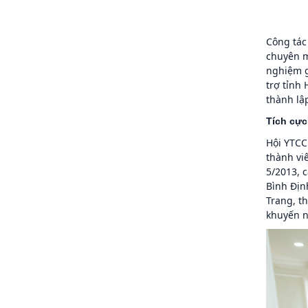
Công tác
chuyên m
nghiệm g
trợ tỉnh
thành lậ
Tích cực
Hội YTCC
thành viê
5/2013, c
Bình Địn
Trang, t
khuyến n