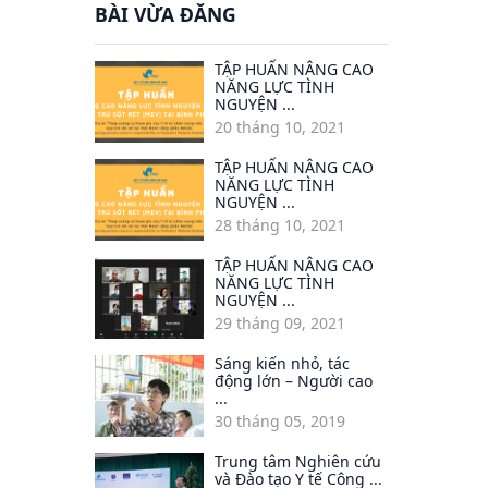
BÀI VỪA ĐĂNG
TẬP HUẤN NÂNG CAO
NĂNG LỰC TÌNH
NGUYỆN ...
20 tháng 10, 2021
TẬP HUẤN NÂNG CAO
NĂNG LỰC TÌNH
NGUYỆN ...
28 tháng 10, 2021
TẬP HUẤN NÂNG CAO
NĂNG LỰC TÌNH
NGUYỆN ...
29 tháng 09, 2021
Sáng kiến nhỏ, tác
động lớn – Người cao
...
30 tháng 05, 2019
Trung tâm Nghiên cứu
và Đào tạo Y tế Công ...