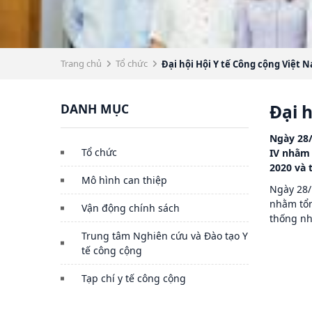
Trang chủ
Tổ chức
Đại hội Hội Y tế Công cộng Việt 
DANH MỤC
Đại 
Ngày 28/
Tổ chức
IV nhằm 
2020 và 
Mô hình can thiệp
Ngày 28/
nhằm tổn
Vận động chính sách
thống nh
Trung tâm Nghiên cứu và Đào tạo Y
tế công cộng
Tạp chí y tế công cộng