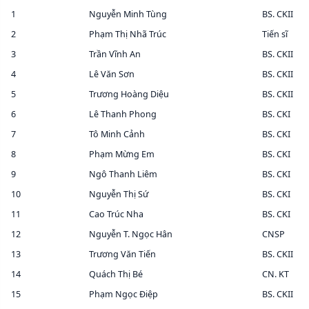
1
Nguyễn Minh Tùng
BS. CKII
2
Phạm Thị Nhã Trúc
Tiến sĩ
3
Trần Vĩnh An
BS. CKII
4
Lê Văn Sơn
BS. CKII
5
Trương Hoàng Diệu
BS. CKII
6
Lê Thanh Phong
BS. CKI
7
Tô Minh Cảnh
BS. CKI
8
Phạm Mừng Em
BS. CKI
9
Ngô Thanh Liêm
BS. CKI
10
Nguyễn Thị Sứ
BS. CKI
11
Cao Trúc Nha
BS. CKI
12
Nguyễn T. Ngọc Hân
CNSP
13
Trương Văn Tiến
BS. CKII
14
Quách Thị Bé
CN. KT
15
Phạm Ngọc Điệp
BS. CKII