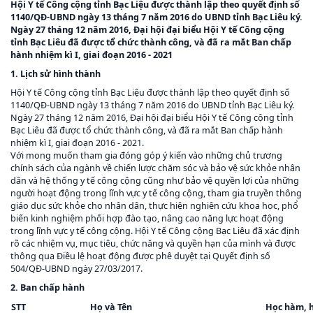
Hội Y tế Công cộng tỉnh Bạc Liệu được thành lập theo quyết định số
1140/QĐ-UBND ngày 13 tháng 7 năm 2016 do UBND tỉnh Bạc Liêu ký.
Ngày 27 tháng 12 năm 2016, Đại hội đại biểu Hội Y tế Công cộng
tỉnh Bạc Liêu đã được tổ chức thành công, và đã ra mắt Ban chấp
hành nhiệm kì I, giai đoạn 2016 - 2021
1. Lịch sử hình thành
Hội Y tế Công cộng tỉnh Bạc Liệu được thành lập theo quyết định số
1140/QĐ-UBND ngày 13 tháng 7 năm 2016 do UBND tỉnh Bạc Liêu ký.
Ngày 27 tháng 12 năm 2016, Đại hội đại biểu Hội Y tế Công cộng tỉnh
Bạc Liêu đã được tổ chức thành công, và đã ra mắt Ban chấp hành
nhiệm kì I, giai đoạn 2016 - 2021.
Với mong muốn tham gia đóng góp ý kiến vào những chủ trương
chính sách của ngành về chiến lược chăm sóc và bảo vệ sức khỏe nhân
dân và hệ thống y tế công cộng cũng như bảo vệ quyền lợi của những
người hoạt động trong lĩnh vực y tế công cộng, tham gia truyền thông
giáo dục sức khỏe cho nhân dân, thực hiện nghiên cứu khoa học, phổ
biến kinh nghiệm phối hợp đào tạo, nâng cao năng lực hoạt động
trong lĩnh vực y tế công cộng. Hội Y tế Công cộng Bạc Liêu đã xác định
rõ các nhiệm vụ, mục tiêu, chức năng và quyền hạn của mình và được
thông qua Điều lệ hoạt động được phê duyệt tại Quyết định số
504/QĐ-UBND ngày 27/03/2017.
2. Ban chấp hành
STT
Họ và Tên
Học hàm, h