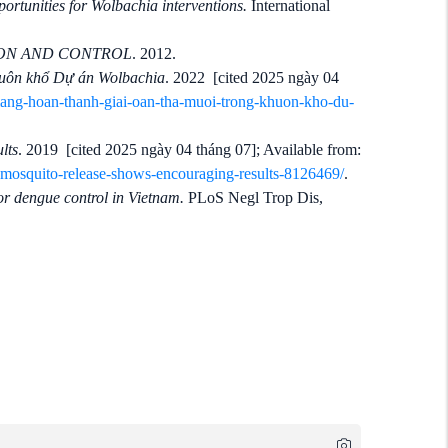
ortunities for Wolbachia interventions.
International
ON AND CONTROL
. 2012.
huôn khổ Dự án Wolbachia
. 2022
[cited 2025 ngày 04
-giang-hoan-thanh-giai-oan-tha-muoi-trong-khuon-kho-du-
lts
. 2019
[cited 2025 ngày 04 tháng 07]; Available from:
d-mosquito-release-shows-encouraging-results-8126469/
.
r dengue control in Vietnam.
PLoS Negl Trop Dis,