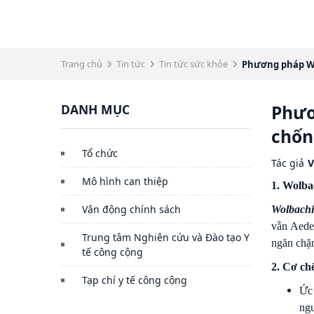
Trang chủ
Tin tức
Tin tức sức khỏe
Phương pháp Wol
DANH MỤC
Phươ
chốn
Tổ chức
Tác giả
V
Mô hình can thiệp
1. Wolbac
Vận động chính sách
Wolbach
vằn Aede
Trung tâm Nghiên cứu và Đào tạo Y
ngăn chặn
tế công cộng
2. Cơ ch
Tạp chí y tế công cộng
Ức 
ngư