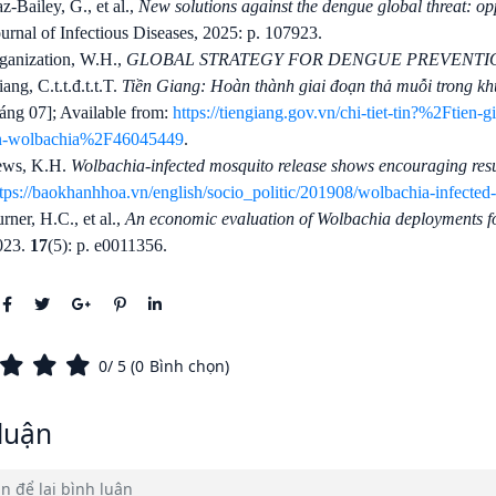
z-Bailey, G., et al.,
New solutions against the dengue global threat: opp
urnal of Infectious Diseases, 2025: p. 107923.
ganization, W.H.,
GLOBAL STRATEGY FOR DENGUE PREVENTI
ang, C.t.t.đ.t.t.T.
Tiền Giang: Hoàn thành giai đoạn thả muỗi trong k
áng 07]; Available from:
https://tiengiang.gov.vn/chi-tiet-tin?%2Ftien
n-wolbachia%2F46045449
.
ews, K.H.
Wolbachia-infected mosquito release shows encouraging resu
ttps://baokhanhhoa.vn/english/socio_politic/201908/wolbachia-infecte
rner, H.C., et al.,
An economic evaluation of Wolbachia deployments fo
023.
17
(5): p. e0011356.
0
/ 5 (
0
Bình chọn)
luận