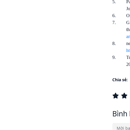
5.
Pa
Jo
6.
O
7.
Gi
th
a
8.
n
h
9.
Tu
2
Chia sẻ:
Bình 