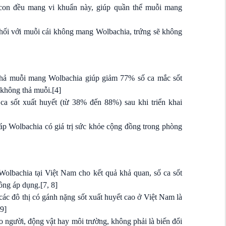
 con đều mang vi khuẩn này, giúp quần thể muỗi mang
ối với muỗi cái không mang Wolbachia, trứng sẽ không
 thả muỗi mang Wolbachia giúp giảm 77% số ca mắc sốt
 không thả muỗi.
[4]
a sốt xuất huyết (từ 38% đến 88%) sau khi triển khai
 Wolbachia có giá trị sức khỏe cộng đồng trong phòng
olbachia tại Việt Nam cho kết quả khả quan, số ca sốt
hông áp dụng.
[7, 8]
 các đô thị có gánh nặng sốt xuất huyết cao ở Việt Nam là
[9]
o người, động vật hay môi trường, không phải là biến đổi