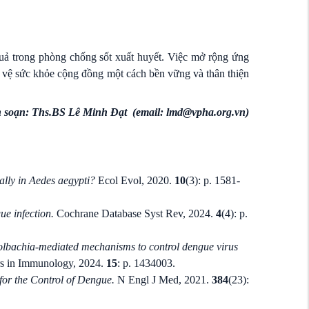
quả trong phòng chống sốt xuất huyết. Việc mở rộng ứng
 vệ sức khỏe cộng đồng một cách bền vững và thân thiện
n soạn: Ths.BS Lê Minh Đạt (email: lmd@vpha.org.vn)
lly in Aedes aegypti?
Ecol Evol, 2020.
10
(3): p. 1581-
e infection.
Cochrane Database Syst Rev, 2024.
4
(4): p.
olbachia-mediated mechanisms to control dengue virus
rs in Immunology, 2024.
15
: p. 1434003.
for the Control of Dengue.
N Engl J Med, 2021.
384
(23):