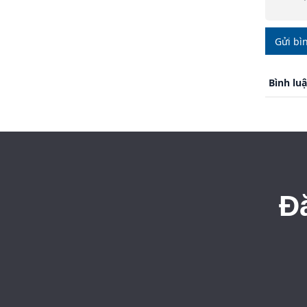
Gửi bì
Bình lu
Đ