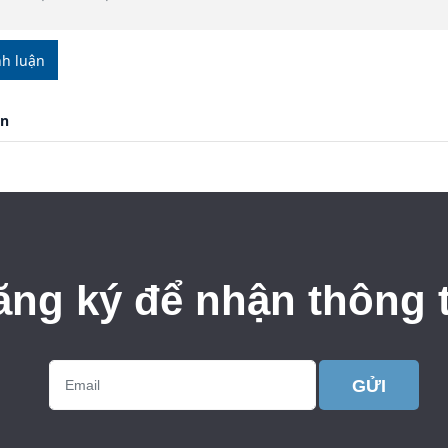
nh luận
ận
ăng ký để nhận thông t
GỬI