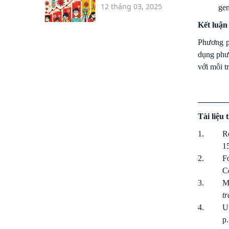
12 tháng 03, 2025
gen
Kết luận
Phương ph
dụng phươ
với môi t
_______
Tài liệu
1.
Ro
1
2.
Fo
C
3.
M
t
4.
Ut
p