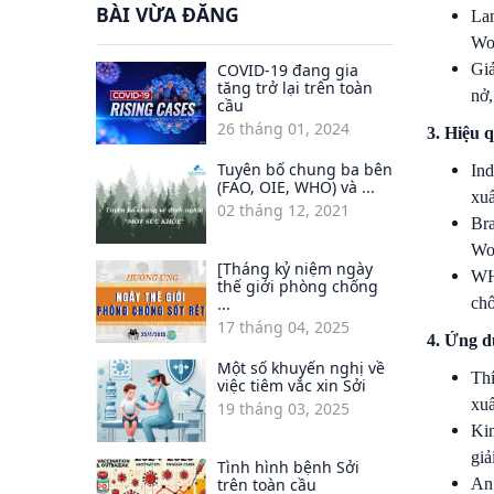
BÀI VỪA ĐĂNG
La
Wol
COVID-19 đang gia
Giả
tăng trở lại trên toàn
nở,
cầu
26 tháng 01, 2024
3. Hiệu q
Tuyên bố chung ba bên
Ind
(FAO, OIE, WHO) và ...
xuấ
02 tháng 12, 2021
Bra
Wo
[Tháng kỷ niệm ngày
WH
thế giới phòng chống
...
chố
17 tháng 04, 2025
4. Ứng d
Một số khuyến nghị về
Thí
việc tiêm vắc xin Sởi
xuấ
19 tháng 03, 2025
Kin
giả
Tình hình bệnh Sởi
trên toàn cầu
An 