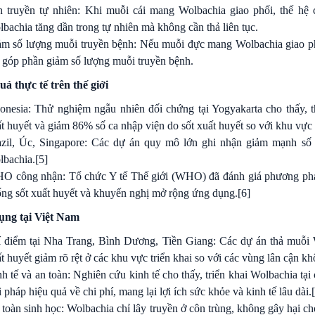
n truyền tự nhiên: Khi muỗi cái mang Wolbachia giao phối, thế hệ
bachia tăng dần trong tự nhiên mà không cần thả liên tục.
m số lượng muỗi truyền bệnh: Nếu muỗi đực mang Wolbachia giao ph
 góp phần giảm số lượng muỗi truyền bệnh.
uả thực tế trên thế giới
onesia: Thử nghiệm ngẫu nhiên đối chứng tại Yogyakarta cho thấy,
t huyết và giảm 86% số ca nhập viện do sốt xuất huyết so với khu vực
zil, Úc, Singapore: Các dự án quy mô lớn ghi nhận giảm mạnh số c
lbachia.
[5]
O công nhận: Tổ chức Y tế Thế giới (WHO) đã đánh giá phương pháp
ng sốt xuất huyết và khuyến nghị mở rộng ứng dụng.
[6]
ụng tại Việt Nam
 điểm tại Nha Trang, Bình Dương, Tiền Giang: Các dự án thả muỗi W
t huyết giảm rõ rệt ở các khu vực triển khai so với các vùng lân cận k
h tế và an toàn: Nghiên cứu kinh tế cho thấy, triển khai Wolbachia tại
i pháp hiệu quả về chi phí, mang lại lợi ích sức khỏe và kinh tế lâu dài.
toàn sinh học: Wolbachia chỉ lây truyền ở côn trùng, không gây hại ch