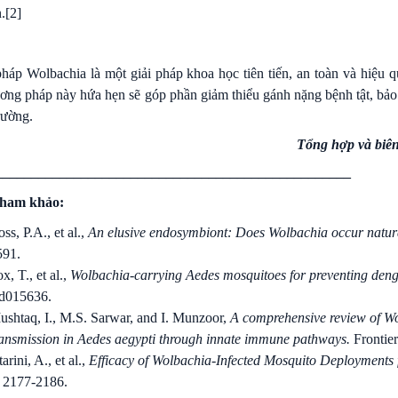
.
[2]
áp Wolbachia là một giải pháp khoa học tiên tiến, an toàn và hiệu 
ng pháp này hứa hẹn sẽ góp phần giảm thiểu gánh nặng bệnh tật, bảo
rường.
Tổng hợp và biê
__________________________________________________
 tham khảo:
ss, P.A., et al.,
An elusive endosymbiont: Does Wolbachia occur natura
591.
x, T., et al.,
Wolbachia-carrying Aedes mosquitoes for preventing dengu
d015636.
ushtaq, I., M.S. Sarwar, and I. Munzoor,
A comprehensive review of W
ransmission in Aedes aegypti through innate immune pathways.
Frontie
arini, A., et al.,
Efficacy of Wolbachia-Infected Mosquito Deployments 
. 2177-2186.