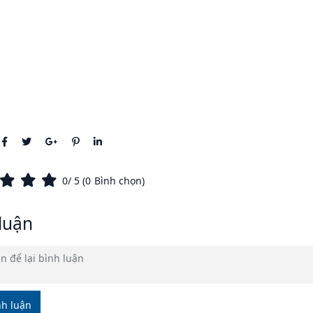
0
/ 5 (
0
Bình chọn)
luận
nh luận