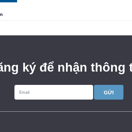
ận
ăng ký để nhận thông t
GỬI