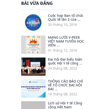
BÀI VỪA ĐĂNG
Cuộc họp Ban tổ chức
Quốc tế lần 2 của ...
20 tháng 10, 2016
MẠNG LƯỚI Y-PEER
VIỆT NAM TUYỂN HỌC
VIÊN ...
01 tháng 12, 2016
Đại hội Đại biểu toàn
quốc Hội Y tế công ...
24 tháng 08, 2022
THÔNG CÁO BÁO CHÍ
VỀ TỔ CHỨC ĐẠI HỘI
ĐẠI ...
18 tháng 08, 2022
Lịch sử Hội Y tế Công
cộng Việt Nam