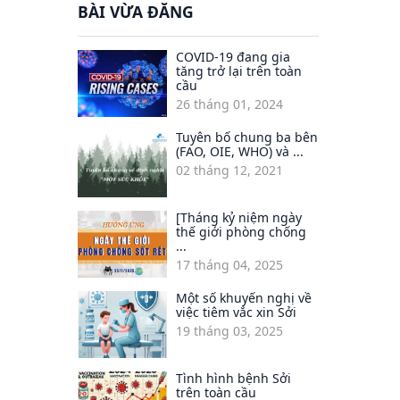
BÀI VỪA ĐĂNG
COVID-19 đang gia
tăng trở lại trên toàn
cầu
26 tháng 01, 2024
Tuyên bố chung ba bên
(FAO, OIE, WHO) và ...
02 tháng 12, 2021
[Tháng kỷ niệm ngày
thế giới phòng chống
...
17 tháng 04, 2025
Một số khuyến nghị về
việc tiêm vắc xin Sởi
19 tháng 03, 2025
Tình hình bệnh Sởi
trên toàn cầu