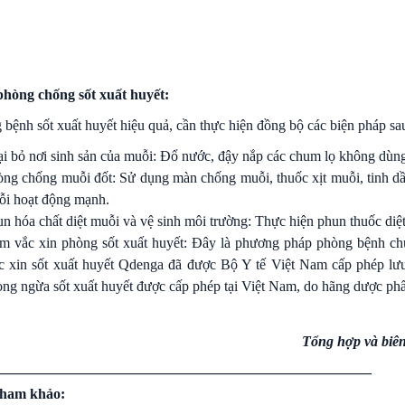
phòng chống sốt xuất huyết:
bệnh sốt xuất huyết hiệu quả, cần thực hiện đồng bộ các biện pháp sa
i bỏ nơi sinh sản của muỗi: Đổ nước, đậy nắp các chum lọ không dùn
ng chống muỗi đốt: Sử dụng màn chống muỗi, thuốc xịt muỗi, tinh dầu
ỗi hoạt động mạnh.
n hóa chất diệt muỗi và vệ sinh môi trường: Thực hiện phun thuốc diệt
m vắc xin phòng sốt xuất huyết: Đây là phương pháp phòng bệnh chủ
 xin sốt xuất huyết Qdenga đã được Bộ Y tế Việt Nam cấp phép lưu 
ng ngừa sốt xuất huyết được cấp phép tại Việt Nam, do hãng dược ph
Tổng hợp và biê
____________________________________________________
 tham khảo: