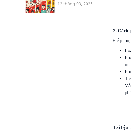
12 tháng 03, 2025
2. Cách 
Để phòng 
Loạ
Phò
mu
Phu
Tiê
Vắc
phò
_______
Tài liệu