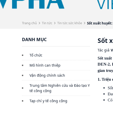
Trang chủ
Tin tức
Tin tức sức khỏe
Sốt xuất huyết
DANH MỤC
Sốt 
Tác giả
V
Tổ chức
Sốt xuất
DEN-2, D
Mô hình can thiệp
gian tru
Vận động chính sách
1. Triệu
Trung tâm Nghiên cứu và Đào tạo Y
Sốt
tế công cộng
Đau
Có 
Tạp chí y tế công cộng