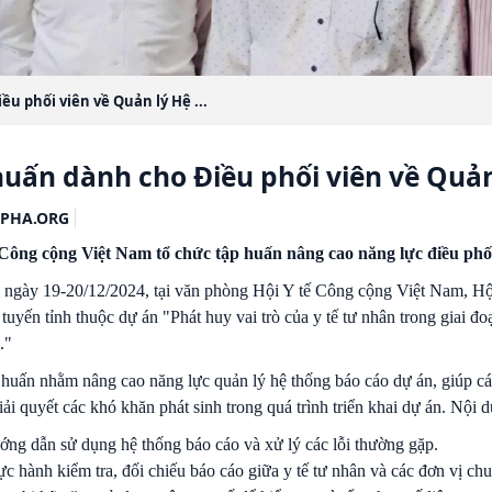
u phối viên về Quản lý Hệ ...
huấn dành cho Điều phối viên về Quả
PHA.ORG
 Công cộng Việt Nam tổ chức tập huấn nâng cao năng lực điều phối
 ngày 19-20/12/2024, tại văn phòng Hội Y tế Công cộng Việt Nam, Hội
 tuyến tỉnh thuộc dự án "Phát huy vai trò của y tế tư nhân trong giai đ
."
huấn nhằm nâng cao năng lực quản lý hệ thống báo cáo dự án, giúp cá
iải quyết các khó khăn phát sinh trong quá trình triển khai dự án. Nội
ng dẫn sử dụng hệ thống báo cáo và xử lý các lỗi thường gặp.
c hành kiểm tra, đối chiếu báo cáo giữa y tế tư nhân và các đơn vị chu