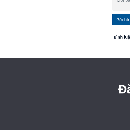
Gửi bì
Bình lu
Đ