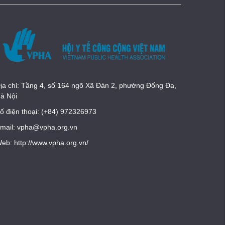
ịa chỉ: Tầng 4, số 164 ngõ Xã Đàn 2, phường Đống Đa,
à Nội
ố điện thoại: (+84) 972326973
mail: vpha@vpha.org.vn
eb: http://www.vpha.org.vn/