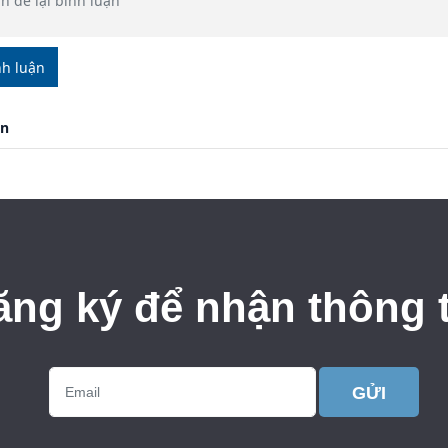
nh luận
ận
ăng ký để nhận thông t
GỬI