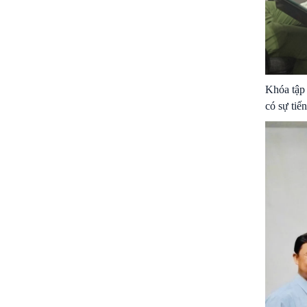
Khóa tập 
có sự tiế