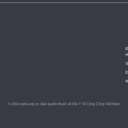
Đ
H
S
E
W
© 2024 vpha.org.vn. Bản quyền thuộc về Hội Y Tế Công Cộng Việt Nam