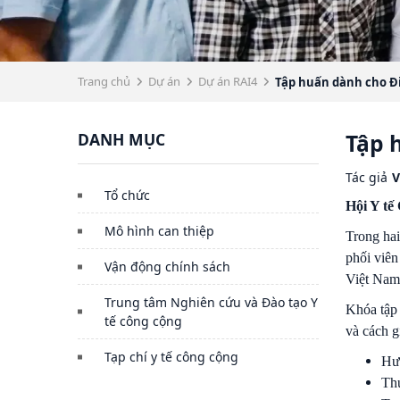
Trang chủ
Dự án
Dự án RAI4
Tập huấn dành cho Điề
DANH MỤC
Tập 
Tác giả
V
Tổ chức
Hội Y tế
Mô hình can thiệp
Trong hai
phối viên
Vận động chính sách
Việt Nam
Trung tâm Nghiên cứu và Đào tạo Y
Khóa tập 
tế công cộng
và cách g
Tạp chí y tế công cộng
Hướ
Thự