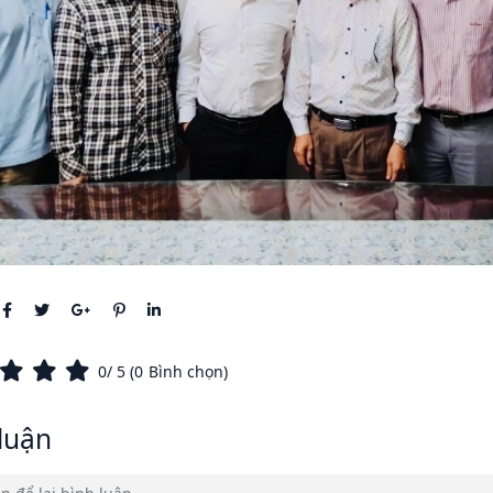
0
/ 5 (
0
Bình chọn)
luận