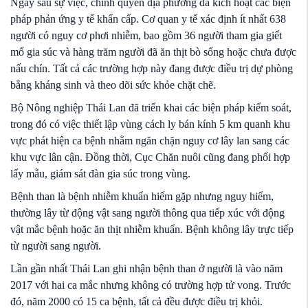
Ngay sau sự việc, chính quyền địa phương đã kích hoạt các biện
pháp phản ứng y tế khẩn cấp. Cơ quan y tế xác định ít nhất 638
người có nguy cơ phơi nhiễm, bao gồm 36 người tham gia giết
mổ gia súc và hàng trăm người đã ăn thịt bò sống hoặc chưa được
nấu chín. Tất cả các trường hợp này đang được điều trị dự phòng
bằng kháng sinh và theo dõi sức khỏe chặt chẽ.
Bộ Nông nghiệp Thái Lan đã triển khai các biện pháp kiểm soát,
trong đó có việc thiết lập vùng cách ly bán kính 5 km quanh khu
vực phát hiện ca bệnh nhằm ngăn chặn nguy cơ lây lan sang các
khu vực lân cận. Đồng thời, Cục Chăn nuôi cũng đang phối hợp
lấy mẫu, giám sát đàn gia súc trong vùng.
Bệnh than là bệnh nhiễm khuẩn hiếm gặp nhưng nguy hiểm,
thường lây từ động vật sang người thông qua tiếp xúc với động
vật mắc bệnh hoặc ăn thịt nhiễm khuẩn. Bệnh không lây trực tiếp
từ người sang người.
Lần gần nhất Thái Lan ghi nhận bệnh than ở người là vào năm
2017 với hai ca mắc nhưng không có trường hợp tử vong. Trước
đó, năm 2000 có 15 ca bệnh, tất cả đều được điều trị khỏi.