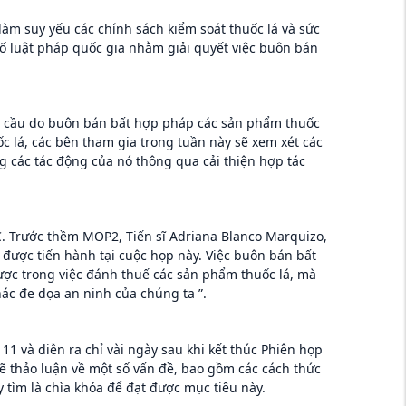
àm suy yếu các chính sách kiểm soát thuốc lá và sức
 luật pháp quốc gia nhằm giải quyết việc buôn bán
oàn cầu do buôn bán bất hợp pháp các sản phẩm thuốc
ốc lá, các bên tham gia trong tuần này sẽ xem xét các
ng các tác động của nó thông qua cải thiện hợp tác
C. Trước thềm MOP2, Tiến sĩ Adriana Blanco Marquizo,
được tiến hành tại cuộc họp này. Việc buôn bán bất
ược trong việc đánh thuế các sản phẩm thuốc lá, mà
hác đe dọa an ninh của chúng ta ”.
1 và diễn ra chỉ vài ngày sau khi kết thúc Phiên họp
ẽ thảo luận về một số vấn đề, bao gồm các cách thức
 tìm là chìa khóa để đạt được mục tiêu này.