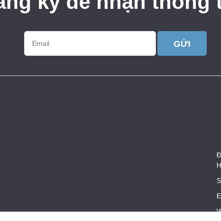
ăng ký để nhận thông t
GỬI
Đ
H
S
E
W