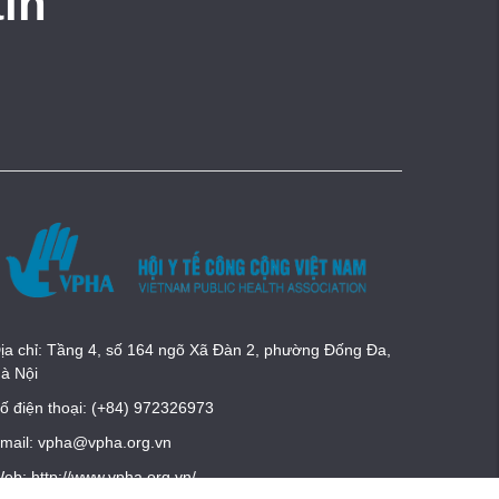
in
ịa chỉ: Tầng 4, số 164 ngõ Xã Đàn 2, phường Đống Đa,
à Nội
ố điện thoại: (+84) 972326973
mail: vpha@vpha.org.vn
eb: http://www.vpha.org.vn/