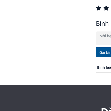
Bình 
Gửi bì
Bình lu