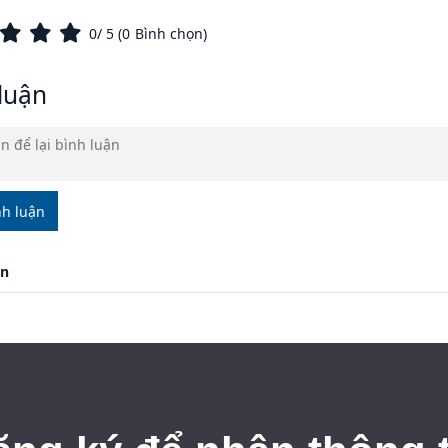
0
/ 5 (
0
Bình chọn)
luận
nh luận
ận