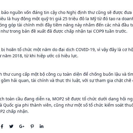
 bảo nguồn vốn đáng tin cậy cho Nghị định thư cũng sẽ được đưa 
tiêu là huy động một quỹ trị giá 25 triệu đô la Mỹ từ đó tạo ra do
ng góp tài chính mới đầy tiềm năng này nhắm đến các nhà đầu tư 
 như trong bản đề xuất đã được chấp nhận tại COP9 tuần trước.
bị hoãn tổ chức một năm do đại dịch COVID-19, vì vậy đây là cơ hội
ừ năm 2018, từ khi hiệp ước có hiệu lực.
h thư cung cấp một bộ công cụ toàn diện để chống buôn lậu và tì
gồm hải quan, tài chính và thực thi luật, với sự tham gia chặt chẽ
ịch toàn cầu đang diễn ra, MOP2 sẽ được tổ chức dưới dạng hội ng
là Quốc gia phi thành viên, cũng như một số tổ chức kiểm soát thuố
P2 chấp nhận.