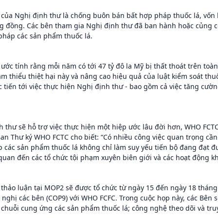
 của Nghị định thư là chống buôn bán bất hợp pháp thuốc lá, vốn l
g đồng. Các bên tham gia Nghị định thư đã ban hành hoặc củng cố
pháp các sản phẩm thuốc lá.
 ước tính rằng mỗi năm có tới 47 tỷ đô la Mỹ bị thất thoát trên t
ảm thiểu thiệt hại này và nâng cao hiệu quả của luật kiểm soát thu
c tiến tới việc thực hiện Nghị định thư - bao gồm cả việc tăng cườ
h thư sẽ hỗ trợ việc thực hiện một hiệp ước lâu đời hơn, WHO FCT
an Thư ký WHO FCTC cho biết: “Có nhiều công việc quan trọng cần 
 các sản phẩm thuốc lá không chỉ làm suy yếu tiến bộ đang đạt đ
 quan đến các tổ chức tội phạm xuyên biên giới và các hoạt động k
 thảo luận tại MOP2 sẽ được tổ chức từ ngày 15 đến ngày 18 tháng 1
i nghị các bên (COP9) với WHO FCFC. Trong cuộc họp này, các Bên s
chuỗi cung ứng các sản phẩm thuốc lá; công nghệ theo dõi và truy