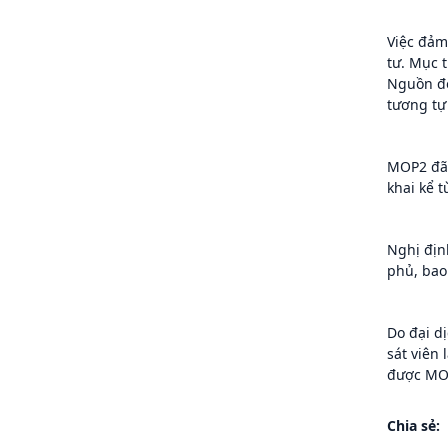
Việc đảm
tư. Mục 
Nguồn đó
tương tự
MOP2 đã 
khai kể t
Nghị địn
phủ, bao 
Do đại d
sát viên 
được MO
Chia sẻ: