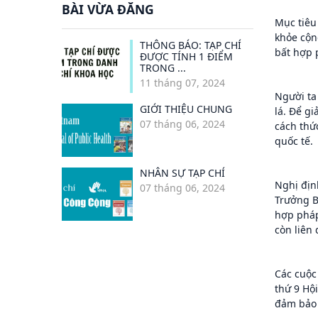
BÀI VỪA ĐĂNG
Mục tiêu
khỏe cộn
THÔNG BÁO: TẠP CHÍ
bất hợp 
ĐƯỢC TÍNH 1 ĐIỂM
TRONG ...
11 tháng 07, 2024
Người ta
GIỚI THIỆU CHUNG
lá. Để gi
07 tháng 06, 2024
cách thứ
quốc tế.
NHÂN SỰ TẠP CHÍ
Nghị địn
07 tháng 06, 2024
Trưởng B
hợp pháp
còn liên
Các cuộc
thứ 9 Hộ
đảm bảo 