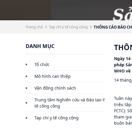
Trang chủ
Tạp chí y tế công cộng
THÔNG CÁO BÁO CH
DANH MỤC
THÔ
Ngày 14 
Tổ chức
pháp Sản
WHO về 
Mô hình can thiệp
14 tháng
Vận động chính sách
Tuần này
Trung tâm Nghiên cứu và Đào tạo Y
triệu tậ
tế công cộng
FCTC). S
tham gia
Tạp chí y tế công cộng
buôn bán