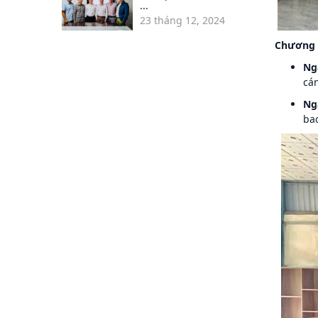
...
23 tháng 12, 2024
Chương 
Ng
cán
Ng
bao