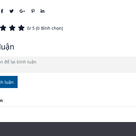
0
/ 5 (
0
Bình chọn)
luận
nh luận
ận