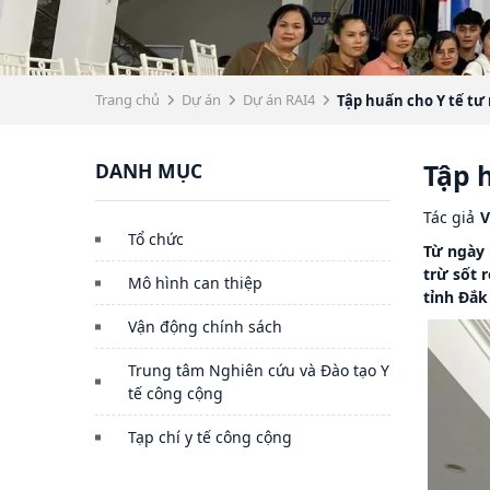
Trang chủ
Dự án
Dự án RAI4
Tập huấn cho Y tế tư 
DANH MỤC
Tập 
Tác giả
V
Tổ chức
Từ ngày 
trừ sốt 
Mô hình can thiệp
tỉnh Đắk
Vận động chính sách
Trung tâm Nghiên cứu và Đào tạo Y
tế công cộng
Tạp chí y tế công cộng