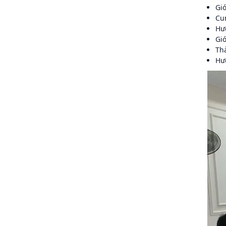
Giớ
Cun
Hư
Gi
Thả
Hư