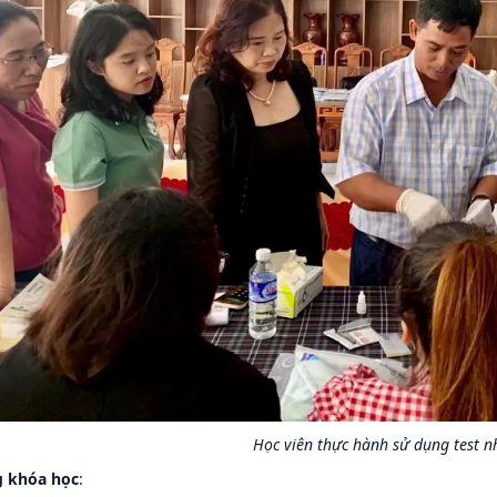
Học viên thực hành sử dụng test n
g khóa học
: