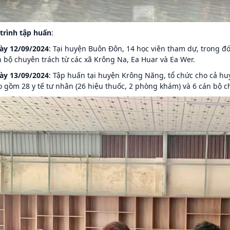
trình tập huấn
:
ày 12/09/2024
: Tại huyện Buôn Đôn, 14 học viên tham dự, trong đó
 bộ chuyên trách từ các xã Krông Na, Ea Huar và Ea Wer.
ày 13/09/2024
: Tập huấn tại huyện Krông Năng, tổ chức cho cả hu
 gồm 28 y tế tư nhân (26 hiệu thuốc, 2 phòng khám) và 6 cán bộ ch