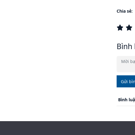
Chia sẻ:
Bình 
Gửi bì
Bình lu