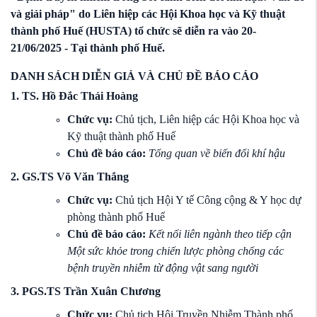
và giải pháp"
do
Liên hiệp các Hội Khoa học và Kỹ thuật
thành phố Huế (HUSTA)
tổ chức sẽ diễn ra vào 20-
21/06/2025 - Tại thành phố Huế.
DANH SÁCH DIỄN GIẢ VÀ CHỦ ĐỀ BÁO CÁO
1. TS. Hồ Đắc Thái Hoàng
Chức vụ:
Chủ tịch, Liên hiệp các Hội Khoa học và
Kỹ thuật thành phố Huế
Chủ đề báo cáo:
Tổng quan về biến đổi khí hậu
2. GS.TS Võ Văn Thắng
Chức vụ:
Chủ tịch Hội Y tế Công cộng & Y học dự
phòng thành phố Huế
Chủ đề báo cáo:
Kết nối liên ngành theo tiếp cận
Một sức khỏe trong chiến lược phòng chống các
bệnh truyền nhiễm từ động vật sang người
3. PGS.TS Trần Xuân Chương
Chức vụ:
Chủ tịch Hội Truyền Nhiễm Thành phố