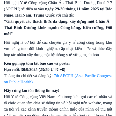
Hội nghị Y tế Công cộng Châu Á - Thái Bình Dương lần thứ 7
(APCPH) sẽ diễn ra vào
ngày 29-30 tháng 11 năm 2025 tại Bác
Ngao, Hải Nam, Trung Quốc
với chủ đề:
"Giải quyết các thách thức đa dạng, xây dựng một Châu Á -
Thái Bình Dương khỏe mạnh: Công bằng, Kiên cường, Đổi
mới"
Hội nghị là cơ hội để các chuyên gia y tế công cộng trong khu
vực cùng trao đổi kinh nghiệm, cập nhật kiến thức và thúc đẩy
hợp tác nhằm xây dựng một hệ thống y tế vững mạnh hơn.
Kêu gọi nộp tóm tắt báo cáo và poster
Hạn cuối:
30/9/2025 (23:59 UTC+8)
Thông tin chi tiết và đăng ký:
7th APCPH (Asia Pacific Congress
on Public Health)
Hãy cùng lan tỏa thông tin này!
Hội Y tế Công cộng Việt Nam trân trọng kêu gọi các cá nhân và
tổ chức quan tâm chia sẻ thông tin về hội nghị trên website, mạng
xã hội và các kênh truyền thông chính thức của mình để thu hút
sự tham gia của đông đảo chuyên gia y tế công cộng trong khu